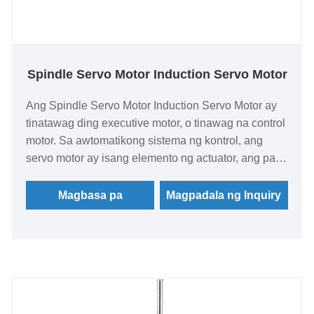
Spindle Servo Motor Induction Servo Motor
Ang Spindle Servo Motor Induction Servo Motor ay
tinatawag ding executive motor, o tinawag na control
motor. Sa awtomatikong sistema ng kontrol, ang
servo motor ay isang elemento ng actuator, ang pag
-andar nito ay upang baguhin ang signal (control
boltahe o phase) sa isang mekanikal na pag -aalis,
Magbasa pa
Magpadala ng Inquiry
iyon ay, ang natanggap na signal ng elektrikal sa
isang tiyak na bilis o angular na pag -aalis ng motor.
Ang servo motor ay may mga puntos ng DC at AC.