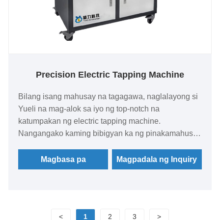
Precision Electric Tapping Machine
Bilang isang mahusay na tagagawa, naglalayong si
Yueli na mag-alok sa iyo ng top-notch na
katumpakan ng electric tapping machine.
Nangangako kaming bibigyan ka ng pinakamahusay
na suporta pagkatapos ng pagbebenta at agarang
paghahatid.
Magbasa pa
Magpadala ng Inquiry
<
1
2
3
>