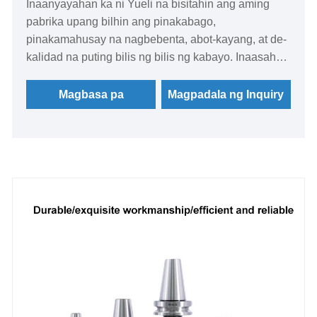
Inaanyayahan ka ni Yueli na bisitahin ang aming
pabrika upang bilhin ang pinakabago,
pinakamahusay na nagbebenta, abot-kayang, at de-
kalidad na puting bilis ng bilis ng kabayo. Inaasahan
namin ang pakikipagtulungan sa iyo.
Magbasa pa
Magpadala ng Inquiry