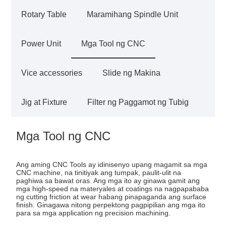
Rotary Table
Maramihang Spindle Unit
Power Unit
Mga Tool ng CNC
Vice accessories
Slide ng Makina
Jig at Fixture
Filter ng Paggamot ng Tubig
Mga Tool ng CNC
Ang aming CNC Tools ay idinisenyo upang magamit sa mga
CNC machine, na tinitiyak ang tumpak, paulit-ulit na
paghiwa sa bawat oras. Ang mga ito ay ginawa gamit ang
mga high-speed na materyales at coatings na nagpapababa
ng cutting friction at wear habang pinapaganda ang surface
finish. Ginagawa nitong perpektong pagpipilian ang mga ito
para sa mga application ng precision machining.