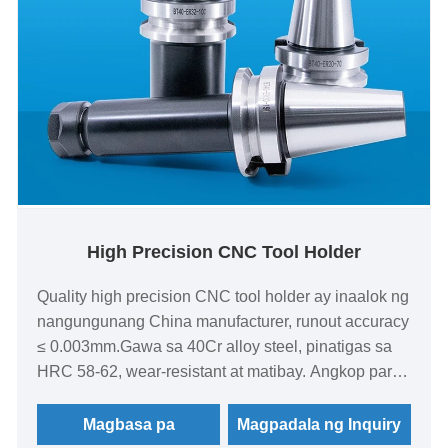
High Precision CNC Tool Holder
Quality high precision CNC tool holder ay inaalok ng
nangungunang China manufacturer, runout accuracy
≤ 0.003mm.Gawa sa 40Cr alloy steel, pinatigas sa
HRC 58-62, wear-resistant at matibay. Angkop para
sa CNC machining center, milling machine,
lathe.Stable na performance, mataas na
Magbasa pa
Magpadala ng Inquiry
concentricity, mahabang buhay ng serbisyo.