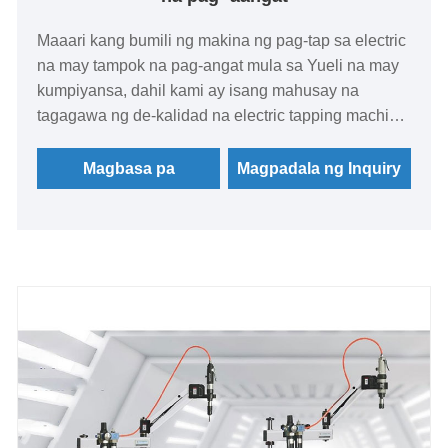
Maaari kang bumili ng makina ng pag-tap sa electric
na may tampok na pag-angat mula sa Yueli na may
kumpiyansa, dahil kami ay isang mahusay na
tagagawa ng de-kalidad na electric tapping machine
na may nakakataas na tampok. Nangangako kaming
bibigyan ka ng pinakamahusay na serbisyo
Magbasa pa
Magpadala ng Inquiry
pagkatapos ng pagbebenta at agarang paghahatid.