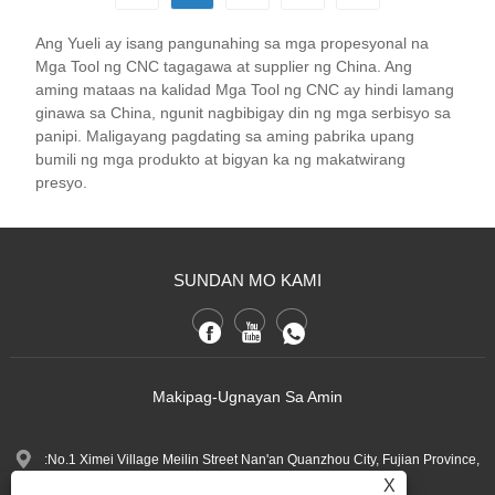
Ang Yueli ay isang pangunahing sa mga propesyonal na
Mga Tool ng CNC tagagawa at supplier ng China. Ang
aming mataas na kalidad Mga Tool ng CNC ay hindi lamang
ginawa sa China, ngunit nagbibigay din ng mga serbisyo sa
panipi. Maligayang pagdating sa aming pabrika upang
bumili ng mga produkto at bigyan ka ng makatwirang
presyo.
SUNDAN MO KAMI
Makipag-Ugnayan Sa Amin
:No.1 Ximei Village Meilin Street Nan'an Quanzhou City, Fujian Province,
X
China.