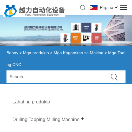
Pilipino
Bahay
>
Mga produkto
>
Mga Kagamitan sa Makina
> Mga Tool
ng CNC
Lahat ng produkto
Drilling Tapping Milling Machine