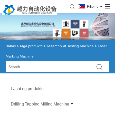
Pilipino
Bahay
>
Mga produkto
>
Assembly at Testing Machine
> Laser
Marking Machine
Lahat ng produkto
Drilling Tapping Milling Machine