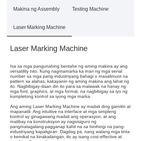
Makina ng Assembly
Testing Machine
Laser Marking Machine
Laser Marking Machine
Isa sa mga pangunahing bentahe ng aming makina ay ang
versatility nito. Kung nagmamarka ka man ng mga serial
number sa mga pang-industriyang bahagi o masalimuot na
pattern sa alahas, kakayanin ng aming makina ang lahat ng
ito. Nagbibigay-daan din ito para sa malawak na hanay ng
mga font, graphics, at mga format, na nagbibigay sa iyo ng
kumpletong kontrol sa iyong mga marka.
Ang aming Laser Marking Machine ay madali ding gamitin at
mapanatili. Ang intuitive na interface at mga simpleng
kontrol ay ginagawang madali ang operasyon, at ang
matibay na konstruksyon ay nagsisiguro ng
pangmatagalang pagganap kahit na sa hinihingi na pang-
industriyang kapaligiran. Dagdag pa, nang walang mga tinta
o kemikal na kinakailangan, ito ay isang cost-effective at