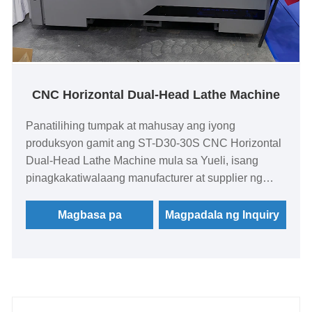
CNC Horizontal Dual-Head Lathe Machine
Panatilihing tumpak at mahusay ang iyong
produksyon gamit ang ST-D30-30S CNC Horizontal
Dual-Head Lathe Machine mula sa Yueli, isang
pinagkakatiwalaang manufacturer at supplier ng
China. Pinagsasama ng makabagong makinang ito
ang mataas na rigidity, bilis, at user-friendly na
Magbasa pa
Magpadala ng Inquiry
disenyo, na nag-aalok sa mga manufacturer ng
mahusay na solusyon para sa pagliko,
pagbabarena, at pag-tap ng mga gawain nang
walang kaparis na katumpakan. Tamang-tama para
sa mga workshop at pabrika na naghahanap ng