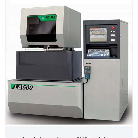
ginagamit sa pag -upgrade ng hard riles CNC lathes,
cam awtomatikong lathes at hydraulic lathes, upang
makamit ang awtomatikong produksyon upang
makatipid ng mga gastos sa paggawa at pagbutihin
ang kalidad ng produkto.