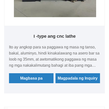
I -type ang cnc lathe
Ito ay angkop para sa paggawa ng masa ng tanso,
bakal, aluminyo, hindi kinakalawang na asero bar sa
loob ng 35mm, at awtomatikong paggawa ng masa
ng mga nakakalimutang bahagi at iba pang mga
pellets sa loob ng 50mm. Sa pamamagitan ng isang
bilang ng mga patentadong teknolohiya tulad ng
Magbasa pa
Magpadala ng Inquiry
mataas na rigidity at anti-deformation na istraktura,
angkop ito para sa pagproseso ng mga produkto na
may isang unilateral cutting na halaga sa loob ng
2mm, katumpakan ang pagpapaubaya sa loob ng ±
0.01mm at pagtatapos ng antas ng 1.6. Malawakang