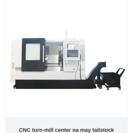
advanced na automation, tinitiyak ng lathe na ito ang
pagiging produktibo, tibay, at kadalian ng operasyon
sa isang pinagsamang sistema.
CNC turn-mill center na may tailstock