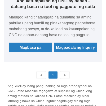
Ang katumpakan ng CNC ay dahan -
dahang basa na tool ng pagputol ng sutla
Malugod kang tinatanggap na dumating sa aming
pabrika upang bumili ng pinakabagong pagbebenta,
mababang presyo, at de-kalidad na katumpakan ng
CNC na dahan-dahang basa na tool ng pagputol ng
sutla, inaasahan ni Yueli na makipagtulungan sa iyo.
Magbasa pa
Magpadala ng Inquiry
<
1
>
Ang Yueli ay isang pangunahing sa mga propesyonal na
CNC Lathe Machine tagagawa at supplier ng China. Ang
aming mataas na kalidad CNC Lathe Machine ay hindi
lamang ginawa sa China, ngunit nagbibigay din ng mga
serbisyo sa panipi. Maligayang pagdating sa aming pabrika