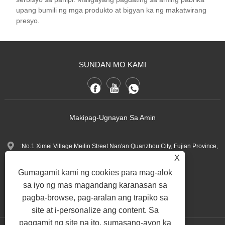
upang bumili ng mga produkto at bigyan ka ng makatwirang
presyo.
SUNDAN MO KAMI
Makipag-Ugnayan Sa Amin
:No.1 Ximei Village Meilin Street Nan'an Quanzhou City, Fujian Province,
X
China.
Gumagamit kami ng cookies para mag-alok
+86-13600768411
Tel:
sa iyo ng mas magandang karanasan sa
Nina.h@yueli-tech.com
:
pagba-browse, pag-aralan ang trapiko sa
site at i-personalize ang content. Sa
paggamit ng site na ito, sumasang-ayon ka