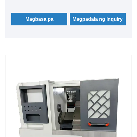
Magbasa pa
Magpadala ng Inquiry