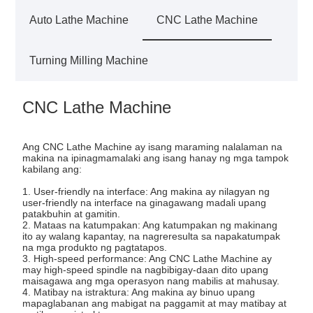
Auto Lathe Machine
CNC Lathe Machine
Turning Milling Machine
CNC Lathe Machine
Ang CNC Lathe Machine ay isang maraming nalalaman na
makina na ipinagmamalaki ang isang hanay ng mga tampok
kabilang ang:
1. User-friendly na interface: Ang makina ay nilagyan ng
user-friendly na interface na ginagawang madali upang
patakbuhin at gamitin.
2. Mataas na katumpakan: Ang katumpakan ng makinang
ito ay walang kapantay, na nagreresulta sa napakatumpak
na mga produkto ng pagtatapos.
3. High-speed performance: Ang CNC Lathe Machine ay
may high-speed spindle na nagbibigay-daan dito upang
maisagawa ang mga operasyon nang mabilis at mahusay.
4. Matibay na istraktura: Ang makina ay binuo upang
mapaglabanan ang mabigat na paggamit at may matibay at