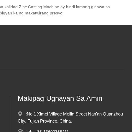
a kalidad Zinc Casting Machine ay hindi lamang ginawa sa
 bigyan ka ng makatwirang presyo.
Makipag-Ugnayan Sa Amin
:No.1 Ximei Village Meilin Street Nan'an Quanzhou
City, Fujian Province, China.
Tel:
+86-13600768411