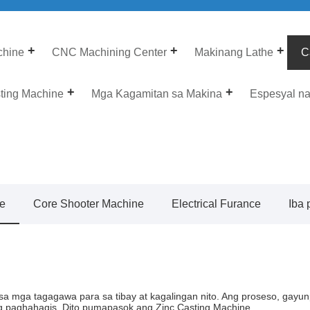
chine
CNC Machining Center
Makinang Lathe
C
sting Machine
Mga Kagamitan sa Makina
Espesyal n
ne
Core Shooter Machine
Electrical Furance
Iba
ian sa mga tagagawa para sa tibay at kagalingan nito. Ang proseso, 
 paghahagis. Dito pumapasok ang Zinc Casting Machine.