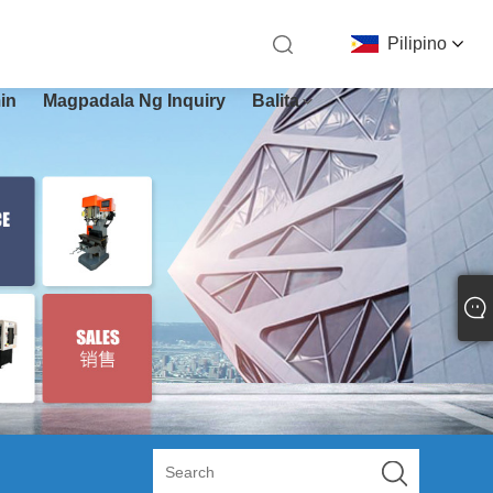
Pilipino
in
Magpadala Ng Inquiry
Balita