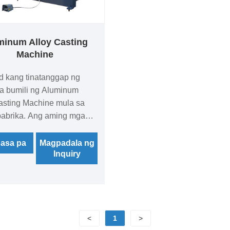
minum Alloy Casting
Machine
 kang tinatanggap ng
a bumili ng Aluminum
asting Machine mula sa
pabrika. Ang aming mga
o ay certified ng CE at
kuyang may malaking
asa pa
Magpadala ng
Inquiry
ng imbentaryo ng pabrika.
an ka namin ng magandang
o at mga pabrika na may
tong presyo.
<
1
>