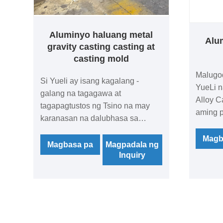
Aluminyo haluang metal
Alu
gravity casting casting at
casting mold
Malugod
Si Yueli ay isang kagalang -
YueLi n
galang na tagagawa at
Alloy C
tagapagtustos ng Tsino na may
aming 
karanasan na dalubhasa sa
produkt
aluminyo aluminyo gravity casting
kasalu
Magb
casting at casting mold production.
Magbasa pa
Magpadala ng
halaga 
Inquiry
Inaasahan naming magtatag ng
Bibigy
komersyal na ugnayan sa iyo.
serbisy
diskwen