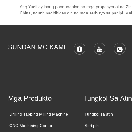
Ang Yueli ay isang pangunahing sa mga propesyonal na Zin
China, ngunit nagbibigay din ng mga serbisyo sa panipi. M
SUNDAN MO KAMI
Mga Produkto
Tungkol Sa Atin
Drilling Tapping Milling Machine
Tungkol sa atin
CNC Machining Center
Sertipiko