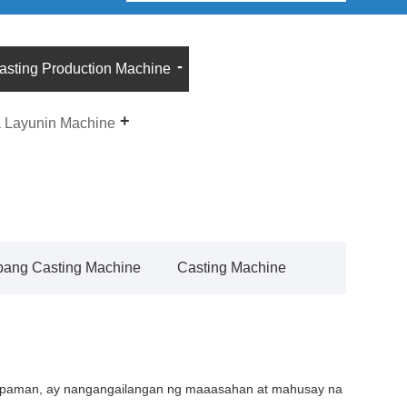
asting Production Machine
a Layunin Machine
 pang Casting Machine
Casting Machine
gayunpaman, ay nangangailangan ng maaasahan at mahusay na