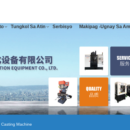
to
Tungkol Sa Atin
Serbisyo
Makipag -ugnay Sa Am
 Casting Machine