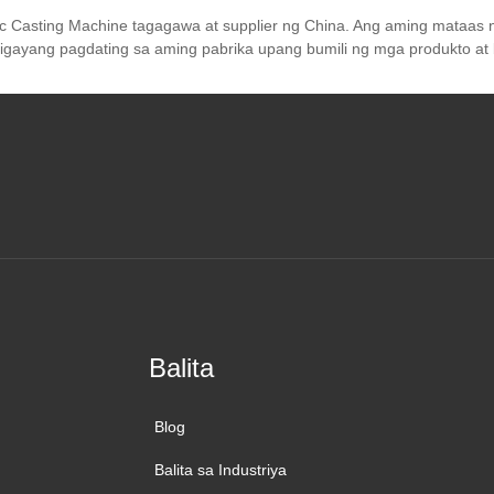
c Casting Machine tagagawa at supplier ng China. Ang aming mataas n
aligayang pagdating sa aming pabrika upang bumili ng mga produkto at
Balita
Blog
Balita sa Industriya