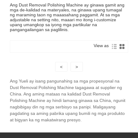
Ang Dust Removal Polishing Machine ay ginawa gamit ang
mga de-kalidad na materyales, na ginawa upang tumagal
ng maraming taon ng maaasahang paggamit. At sa mga
adjustable na setting nito, maaari mo itong i-customize
upang umangkop sa iyong mga partikular na
pangangailangan sa paglilinis.
View as
<
>
Ang Yueli ay isang pangunahing sa mga propesyonal na
Dust Removal Polishing Machine tagagawa at supplier ng
China. Ang aming mataas na kalidad Dust Removal
Polishing Machine ay hindi lamang ginawa sa China, ngunit
nagbibigay din ng mga serbisyo sa panipi. Maligayang
pagdating sa aming pabrika upang bumili ng mga produkto
at bigyan ka ng makatwirang presyo.