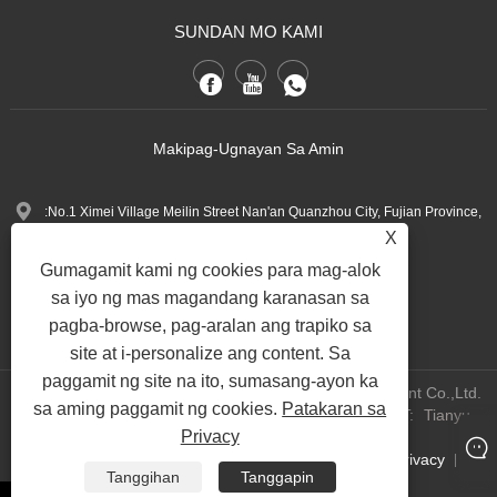
SUNDAN MO KAMI
Makipag-Ugnayan Sa Amin
:No.1 Ximei Village Meilin Street Nan'an Quanzhou City, Fujian Province,
X
China.
Gumagamit kami ng cookies para mag-alok
+86-13600768411
Tel:
sa iyo ng mas magandang karanasan sa
Nina.h@yueli-tech.com
:
pagba-browse, pag-aralan ang trapiko sa
site at i-personalize ang content. Sa
paggamit ng site na ito, sumasang-ayon ka
Copyright @ 2023 Quanzhou Yueli Automation Equipment Co.,Ltd.
sa aming paggamit ng cookies.
Patakaran sa
All Rights Reserved.
WEBSITE TECHNICAL SUPPORT:
Tianyu
Privacy
Network
Jack Lin:+86-15559188336
Links
Sitemap
RSS
XML
Patakaran sa Privacy
|
|
|
|
|
Tanggihan
Tanggapin