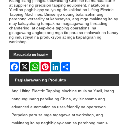
Bilang isang pinagkakatiwalaang Chinese na manufacturer
at supplier ng precision tapping equipment, nakatuon si
Yueli sa pagbibigay sa iyo ng de-kalidad na Lifting Electric
Tapping Machines. Dinisenyo upang balansehin ang
parehong versatility at kahusayan, ang mga makinang ito ay
may kakayahang tumpak na magsagawa ng threading,
chamfering, at deep-hole tapping operations, na
ginagawang angkop ang mga ito para sa malawak na hanay
ng industriyal na produksyon at mga kapaligiran ng
workshop.
Magpadala ng Inquiry
Facebook
X
WhatsApp
Pinterest
LinkedIn
Share
Paglalarawan ng Produkto
Ang Lifting Electric Tapping Machine mula sa Yueli, isang
nangungunang pabrika ng China, ay isinasama ang
advanced automation sa user-friendly na operasyon.
Perpekto para sa mga tagagawa at workshop, ang
makinang ito ay nagbibigay-daan sa parehong manu-