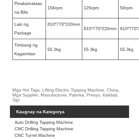
Pinakamataas
156rpm
125rpm
50rpm
na Bilis
Laki ng
810*770*220mm
810*770*220mm
810*770
Package
Timbang ng
55.3kg
55.3kg
55.3kg
Kagamitan
Mga Hot Tags: Lifting Electric Tapping Machine, China,
Mga Supplier, Manufacturer, Pabrika, Presyo, Kalidad,
Sipi
Kaugnay na Kategorya
Auto Drilling Tapping Machine
CNC Drilling Tapping Machine
CNC Turret Machine