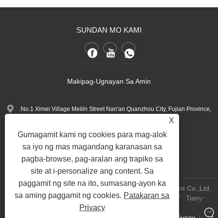
SUNDAN MO KAMI
Makipag-Ugnayan Sa Amin
:No.1 Ximei Village Meilin Street Nan'an Quanzhou City, Fujian Province,
X
China.
Gumagamit kami ng cookies para mag-alok
+86-13600768411
Tel:
sa iyo ng mas magandang karanasan sa
Nina.h@yueli-tech.com
:
pagba-browse, pag-aralan ang trapiko sa
site at i-personalize ang content. Sa
paggamit ng site na ito, sumasang-ayon ka
Copyright @ 2023 Quanzhou Yueli Automation Equipment Co.,Ltd.
sa aming paggamit ng cookies.
Patakaran sa
All Rights Reserved.
WEBSITE TECHNICAL SUPPORT:
Tianyu
Privacy
Network
Jack Lin:+86-15559188336
Links
Sitemap
RSS
XML
Patakaran sa Privacy
|
|
|
|
|