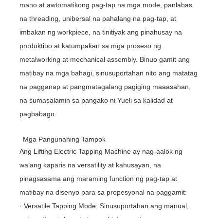
mano at awtomatikong pag-tap na mga mode, panlabas
na threading, unibersal na pahalang na pag-tap, at
imbakan ng workpiece, na tinitiyak ang pinahusay na
produktibo at katumpakan sa mga proseso ng
metalworking at mechanical assembly. Binuo gamit ang
matibay na mga bahagi, sinusuportahan nito ang matatag
na pagganap at pangmatagalang pagiging maaasahan,
na sumasalamin sa pangako ni Yueli sa kalidad at
pagbabago.
Mga Pangunahing Tampok
Ang Lifting Electric Tapping Machine ay nag-aalok ng
walang kaparis na versatility at kahusayan, na
pinagsasama ang maraming function ng pag-tap at
matibay na disenyo para sa propesyonal na paggamit:
· Versatile Tapping Mode: Sinusuportahan ang manual,