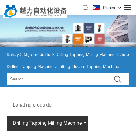
Pilipino
Bahay
>
Mga produkto
>
Drilling Tapping Milling Machine
>
Auto
Drilling Tapping Machine
> Lifting Electric Tapping Machine
Lahat ng produkto
Drilling Tapping Milling Machine