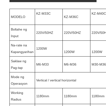
KZ-M33C
KZ-M40
MODELO
KZ-M36C
Boltahe ng
220V/50HZ
220V/50HZ
220V/50
Input
Na-rate na
1200W
Kapangyarihan
1200W
1200W
Saklaw ng
M6-M33
M6-M36
M30-M3
Pag-tap
Mode ng
Vertical / vertical horizontal
Operasyon
Working
1180mm
1180mm
1180mm
Radius