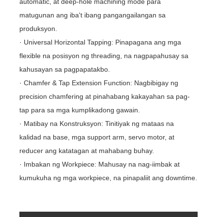
automatic, at deep-hole machining mode para
matugunan ang iba't ibang pangangailangan sa
produksyon.
· Universal Horizontal Tapping: Pinapagana ang mga
flexible na posisyon ng threading, na nagpapahusay sa
kahusayan sa pagpapatakbo.
· Chamfer & Tap Extension Function: Nagbibigay ng
precision chamfering at pinahabang kakayahan sa pag-
tap para sa mga kumplikadong gawain.
· Matibay na Konstruksyon: Tinitiyak ng mataas na
kalidad na base, mga support arm, servo motor, at
reducer ang katatagan at mahabang buhay.
· Imbakan ng Workpiece: Mahusay na nag-iimbak at
kumukuha ng mga workpiece, na pinapaliit ang downtime.